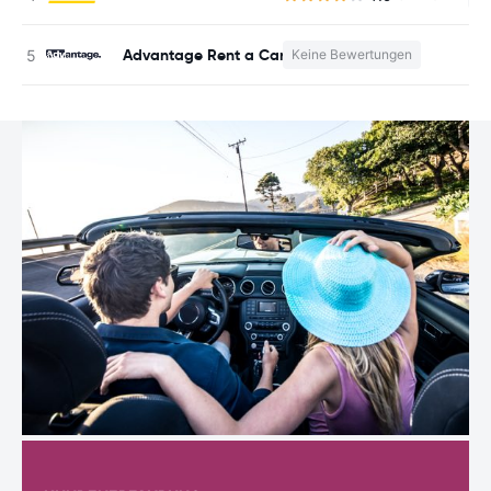
Advantage Rent a Car
Keine Bewertungen
K