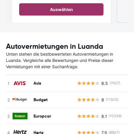
Auswählen
Autovermietungen in Luanda
Unten stehen die bestbewerteten Autovermietungen in
Luanda. Vergleiche alle Bewertungen und Preise dieser
Vermietungen mit einer Suchanfrage.
Avis
8.5
(7427)
Ke
Budget
8
(11503)
Europcar
8.1
(10239)
Ke
Hertz
7.9
(8807)
Ke