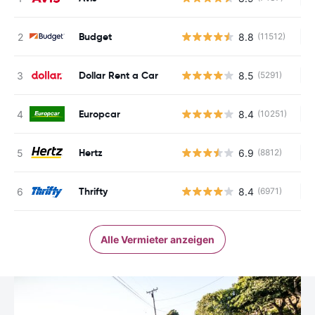
Budget
8.8
(11512)
Ke
Dollar Rent a Car
8.5
(5291)
Ke
Europcar
8.4
(10251)
Ke
Hertz
6.9
(8812)
Ke
Thrifty
8.4
(6971)
Ke
Alle Vermieter anzeigen