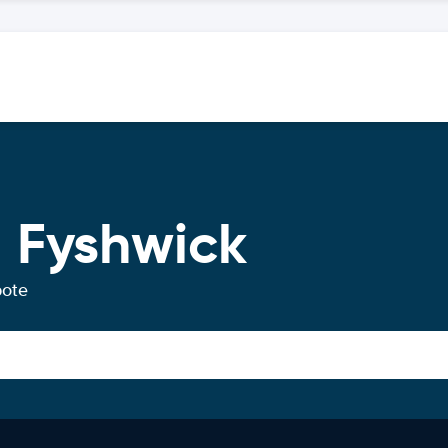
 Fyshwick
bote