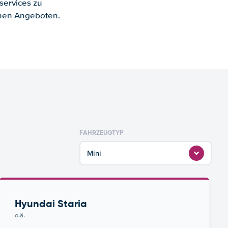
services zu
enen Angeboten.
FAHRZEUGTYP
Mini
Hyundai Staria
o.ä.