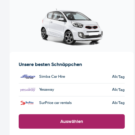
Unsere besten Schnäppchen
Simba Car Hire
Ab
/Tag
Yesaway
Ab
/Tag
SurPrice car rentals
Ab
/Tag
Auswählen