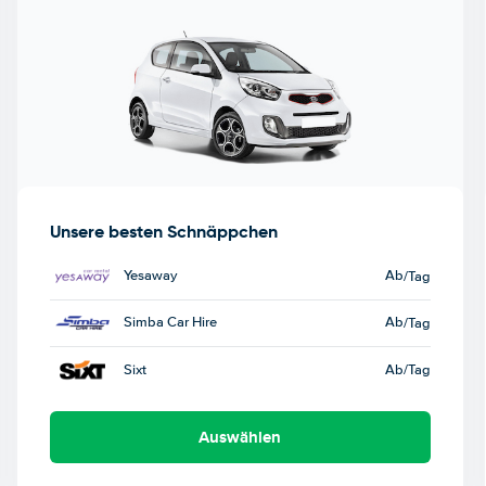
Unsere besten Schnäppchen
Yesaway
Ab
/Tag
Simba Car Hire
Ab
/Tag
Sixt
Ab
/Tag
Auswählen