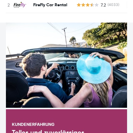
FireFly Car Rental
7.2
(4033)
Ke
KUNDENERFAHRUNG
Tolles und zuverlässiges