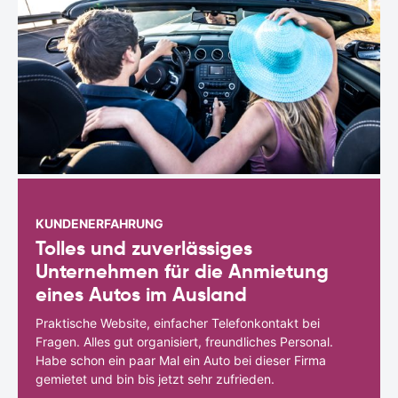
KUNDENERFAHRUNG
Tolles und zuverlässiges
Unternehmen für die Anmietung
eines Autos im Ausland
Praktische Website, einfacher Telefonkontakt bei
Fragen. Alles gut organisiert, freundliches Personal.
Habe schon ein paar Mal ein Auto bei dieser Firma
gemietet und bin bis jetzt sehr zufrieden.