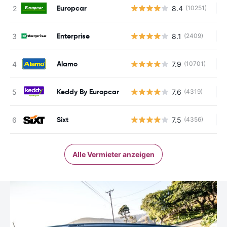
Europcar
8.4
(10251)
Ke
Enterprise
8.1
(2409)
Ke
Alamo
7.9
(10701)
Ke
Keddy By Europcar
7.6
(4319)
Ke
Sixt
7.5
(4356)
Ke
Alle Vermieter anzeigen