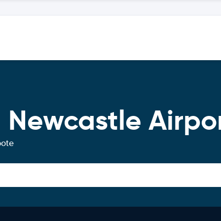
 Newcastle Airpo
bote