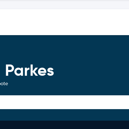
 Parkes
bote