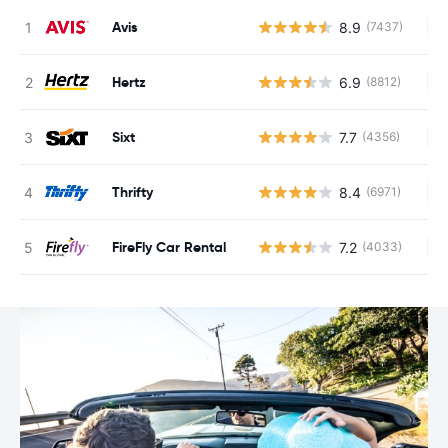
Avis
8.9
(7437)
Ke
Hertz
6.9
(8812)
Ke
Sixt
7.7
(4356)
Ke
Thrifty
8.4
(6971)
Ke
FireFly Car Rental
7.2
(4033)
Ke