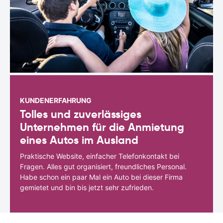
KUNDENERFAHRUNG
Tolles und zuverlässiges
Unternehmen für die Anmietung
eines Autos im Ausland
Praktische Website, einfacher Telefonkontakt bei
Fragen. Alles gut organisiert, freundliches Personal.
Habe schon ein paar Mal ein Auto bei dieser Firma
gemietet und bin bis jetzt sehr zufrieden.