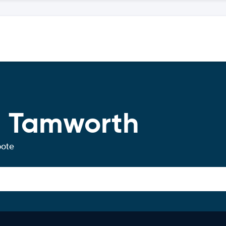
g Tamworth
bote