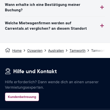
Wann erhalte ich eine Bestätigung meiner
Buchung?
Welche Mietwagenfirmen werden auf
Carrentals.at verglichen? an diesem Standort
Home
Ozeanien
Australien
Tamworth
Tamworth F
Hilfe und Kontakt
Hilfe erforderlich? Dann wende dich an einen unserer
Vermietungsexperten.
Kundenbetreuung