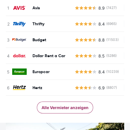
Avis
8.9
(7427)
Ke
Thrifty
8.4
(6965)
Ke
Budget
8.8
(11503)
Ke
Dollar Rent a Car
8.5
(5286)
Ke
Europcar
8.4
(10239)
Ke
Hertz
6.9
(8807)
Ke
Alle Vermieter anzeigen