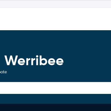
 Werribee
bote