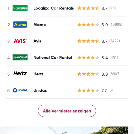
Localiza Car Rentals
8.7
(75)
Ke
Alamo
6.9
(10695)
Ke
Avis
8.7
(7427)
Ke
National Car Rental
8.4
(491)
Ke
Hertz
8.3
(8807)
Ke
Unidas
7.7
(6)
Ke
Alle Vermieter anzeigen