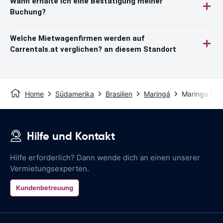
Wann erhalte ich eine Bestätigung meiner
Buchung?
Welche Mietwagenfirmen werden auf
Carrentals.at verglichen? an diesem Standort
Home
Südamerika
Brasilien
Maringá
Maringa Reg
Hilfe und Kontakt
Hilfe erforderlich? Dann wende dich an einen unserer
Vermietungsexperten.
Kundenbetreuung