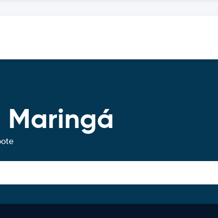
 Maringá
bote