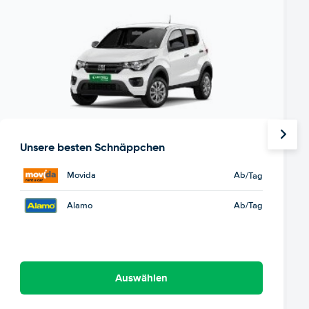
Unsere besten Schnäppchen
Movida
Ab
/Tag
Alamo
Ab
/Tag
Auswählen