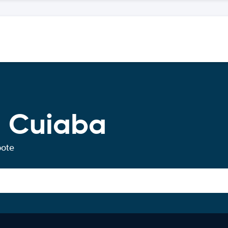
g Cuiaba
bote