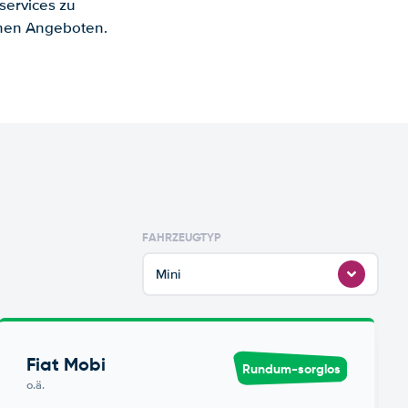
services zu
enen Angeboten.
FAHRZEUGTYP
Mini
Fiat Mobi
Rundum-sorglos
o.ä.