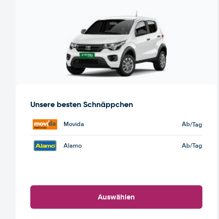
Unsere besten Schnäppchen
Movida
Ab
/Tag
Alamo
Ab
/Tag
Auswählen