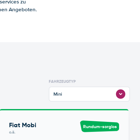
services zu
enen Angeboten.
FAHRZEUGTYP
Mini
Fiat Mobi
Rundum-sorglos
o.ä.