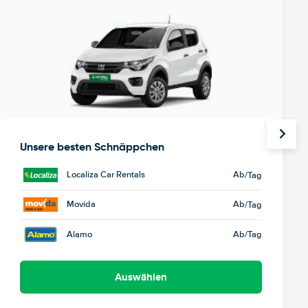
Unsere besten Schnäppchen
Localiza Car Rentals
Ab
/Tag
Movida
Ab
/Tag
Alamo
Ab
/Tag
Auswählen