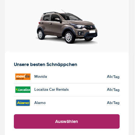
Unsere besten Schnäppchen
Movida
Ab
/Tag
Localiza Car Rentals
Ab
/Tag
Alamo
Ab
/Tag
Auswählen