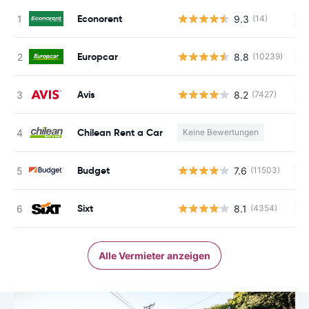
Econorent
9.3
(14)
Ke
Europcar
8.8
(10239)
Ke
Avis
8.2
(7427)
Ke
Chilean Rent a Car
Keine Bewertungen
Ke
Budget
7.6
(11503)
Ke
Sixt
8.1
(4354)
Ke
Alle Vermieter anzeigen