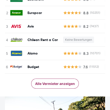
Europcar
8.8
(10251)
Ke
Avis
8.2
(7437)
Ke
Chilean Rent a Car
Keine Bewertungen
Ke
Alamo
8.3
(10701)
Ke
Budget
7.6
(11512)
Ke
Alle Vermieter anzeigen