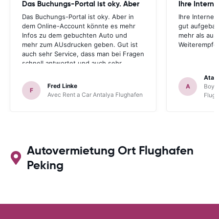
Das Buchungs-Portal ist oky. Aber
Das Buchungs-Portal ist oky. Aber in
Ihre Internet
dem Online-Account könnte es mehr
gut aufgebau
Infos zu dem gebuchten Auto und
mehr als aus
mehr zum AUsdrucken geben. Gut ist
Weiterempfe
auch sehr Service, dass man bei Fragen
schnell antwortet und auch sehr
hilfsbereit ist. Also alles im allen, sehr
Atal
gute Erfahrung. Deshalb habe ich Sie
Fred Linke
A
Boyca
F
als meinen Lieblings-Mietautovermittler
Avec Rent a Car Antalya Flughafen
Flug
auch für künftige Buchungen
abgespeichert.
Autovermietung Ort Flughafen
Peking