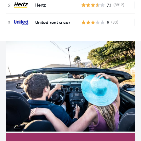
Hertz
7.1
(8812)
Ke
United rent a car
6
(80)
Ke