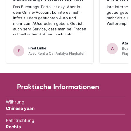
Das Buchungs-Portal ist oky. Aber in
Ihre Internet
dem Online-Account könnte es mehr
gut aufgebau
Infos zu dem gebuchten Auto und
mehr als aus
mehr zum AUsdrucken geben. Gut ist
Weiterempfe
auch sehr Service, dass man bei Fragen
schnell antwortet und auch sehr
hilfsbereit ist. Also alles im allen, sehr
Atal
gute Erfahrung. Deshalb habe ich Sie
Fred Linke
A
Boyca
F
als meinen Lieblings-Mietautovermittler
Avec Rent a Car Antalya Flughafen
Flug
auch für künftige Buchungen
abgespeichert.
Praktische Informationen
Währung
Chinese yuan
Fahrtrichtung
Rechts