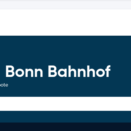
 Bonn Bahnhof
bote