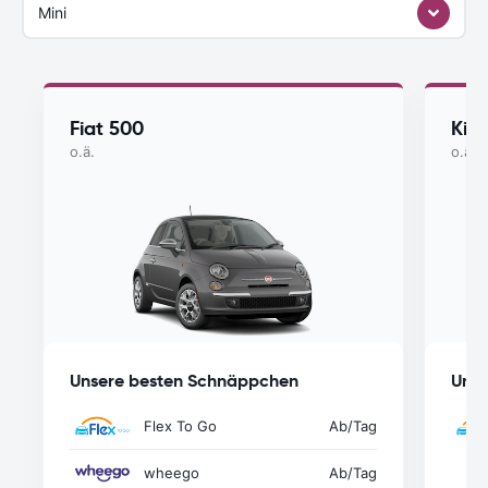
Mini
Fiat 500
Kia
o.ä.
o.ä.
Unsere besten Schnäppchen
Unse
Flex To Go
Ab
/Tag
wheego
Ab
/Tag