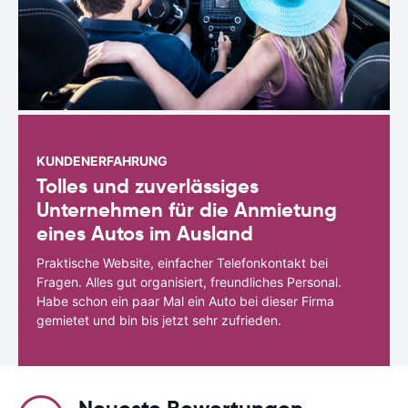
KUNDENERFAHRUNG
Tolles und zuverlässiges
Unternehmen für die Anmietung
eines Autos im Ausland
Praktische Website, einfacher Telefonkontakt bei
Fragen. Alles gut organisiert, freundliches Personal.
Habe schon ein paar Mal ein Auto bei dieser Firma
gemietet und bin bis jetzt sehr zufrieden.