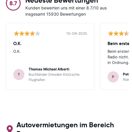
Neueste Bewertungen
8.7
Kunden bewerten uns mit einer 8.7/10 aus
insgesamt 15930 Bewertungen
10-09-2025
O.K.
Beim ersten
O.K.
Beim ersten 
Radio nicht. 
in Ordnung.
Thomas Michael Alberti
Peter
T
Buchbinder Dresden Klotzsche
P
Alam
Flughafen
Autovermietungen im Bereich