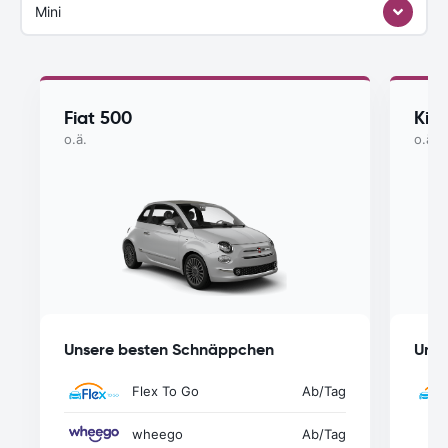
Mini
Fiat 500
Kia
o.ä.
o.ä.
Unsere besten Schnäppchen
Unse
Flex To Go
Ab
/Tag
wheego
Ab
/Tag