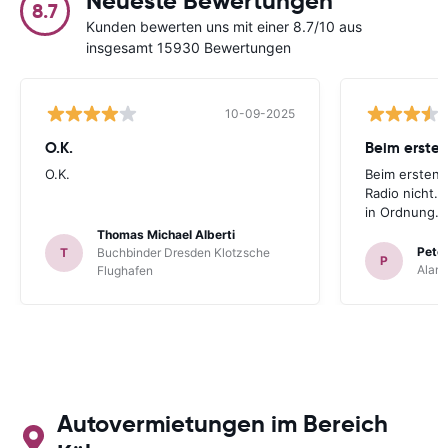
Neueste Bewertungen
8.7
Kunden bewerten uns mit einer 8.7/10 aus
insgesamt 15930 Bewertungen
10-09-2025
O.K.
Beim ersten
O.K.
Beim ersten 
Radio nicht. 
in Ordnung.
Thomas Michael Alberti
Peter
T
Buchbinder Dresden Klotzsche
P
Alam
Flughafen
Autovermietungen im Bereich