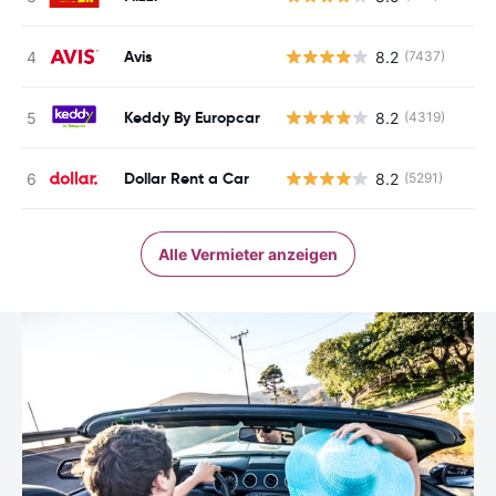
Avis
8.2
(7437)
Keddy By Europcar
8.2
(4319)
Dollar Rent a Car
8.2
(5291)
Alle Vermieter anzeigen