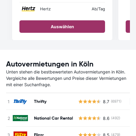
Hertz
Ab
/Tag
Auswählen
Autovermietungen in Köln
Unten stehen die bestbewerteten Autovermietungen in Köln.
Vergleiche alle Bewertungen und Preise dieser Vermietungen
mit einer Suchanfrage.
Thrifty
8.7
(6971)
Ke
National Car Rental
8.6
(492)
Flizzr
8.5
(479)