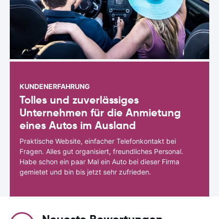
KUNDENERFAHRUNG
Tolles und zuverlässiges
Unternehmen für die Anmietung
eines Autos im Ausland
Praktische Website, einfacher Telefonkontakt bei
Fragen. Alles gut organisiert, freundliches Personal.
Habe schon ein paar Mal ein Auto bei dieser Firma
gemietet und bin bis jetzt sehr zufrieden.