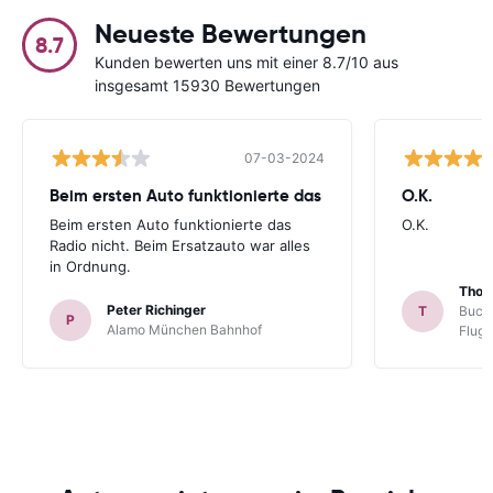
Neueste Bewertungen
8.7
Kunden bewerten uns mit einer 8.7/10 aus
insgesamt 15930 Bewertungen
07-03-2024
Beim ersten Auto funktionierte das
O.K.
Beim ersten Auto funktionierte das
O.K.
Radio nicht. Beim Ersatzauto war alles
in Ordnung.
Thom
Peter Richinger
T
Buchb
P
Alamo München Bahnhof
Flug