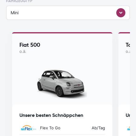
FAHRZEUGTYP
Mini
Fiat 500
Toy
o.ä.
o.ä.
Unsere besten Schnäppchen
Unse
Flex To Go
Ab
/Tag