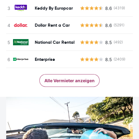
Keddy By Europcar
8.6
(4319)
Dollar Rent a Car
8.6
(5291)
National Car Rental
8.5
(492)
Enterprise
8.5
(2409)
Alle Vermieter anzeigen