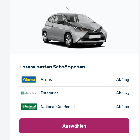
Unsere besten Schnäppchen
Alamo
Ab
/Tag
Enterprise
Ab
/Tag
National Car Rental
Ab
/Tag
Auswählen