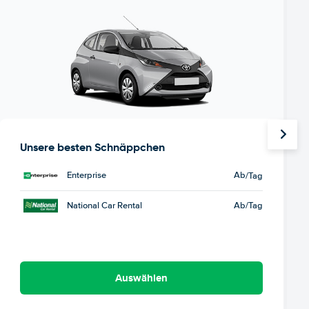
Unsere besten Schnäppchen
Enterprise
Ab
/Tag
National Car Rental
Ab
/Tag
Auswählen