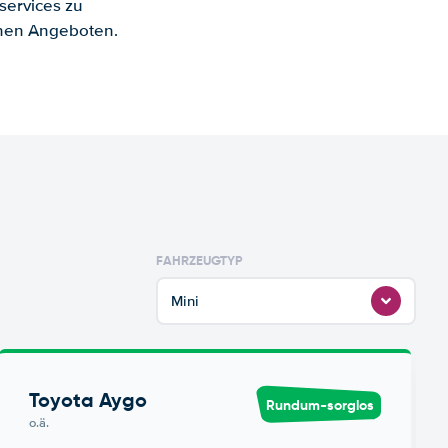
services zu
enen Angeboten.
FAHRZEUGTYP
Mini
Toyota Aygo
Rundum-sorglos
o.ä.