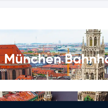
g München Bahnh
bote