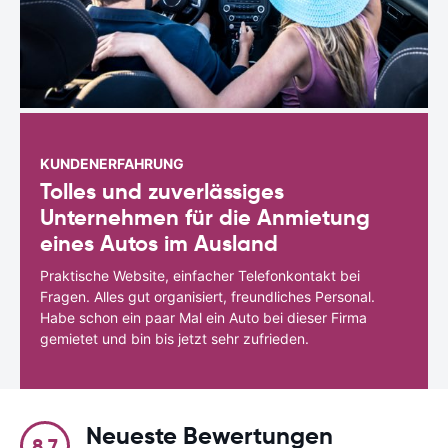
KUNDENERFAHRUNG
Tolles und zuverlässiges
Unternehmen für die Anmietung
eines Autos im Ausland
Praktische Website, einfacher Telefonkontakt bei
Fragen. Alles gut organisiert, freundliches Personal.
Habe schon ein paar Mal ein Auto bei dieser Firma
gemietet und bin bis jetzt sehr zufrieden.
Neueste Bewertungen
8.7