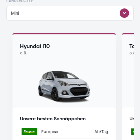
FAHRZEUGTYP
Mini
Hyundai I10
Toy
o.ä.
o.ä.
Unsere besten Schnäppchen
Unse
Europcar
Ab
/Tag