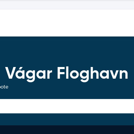
 Vágar Floghavn
bote