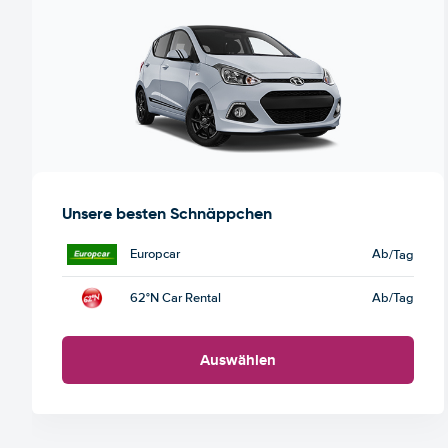
Unsere besten Schnäppchen
Europcar
Ab
/Tag
62°N Car Rental
Ab
/Tag
Auswählen