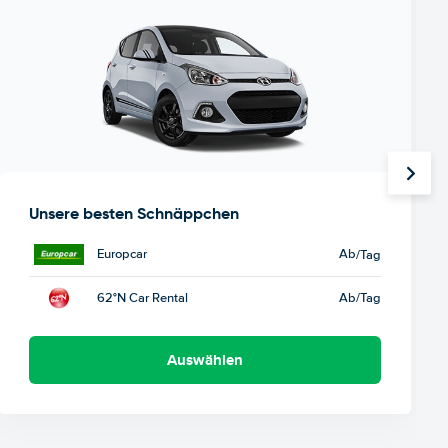
Unsere besten Schnäppchen
Europcar
Ab
/Tag
62°N Car Rental
Ab
/Tag
Auswählen