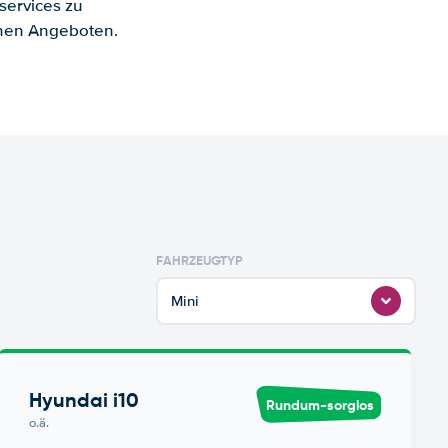
services zu
enen Angeboten.
FAHRZEUGTYP
Mini
Hyundai i10
Rundum-sorglos
o.ä.