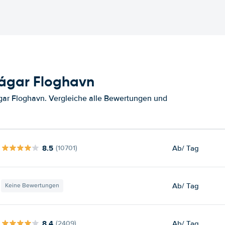
Vágar Floghavn
gar Floghavn. Vergleiche alle Bewertungen und
8.5
Ab
/ Tag
(10701)
Ab
/ Tag
Keine Bewertungen
8.4
Ab
/ Tag
(2409)