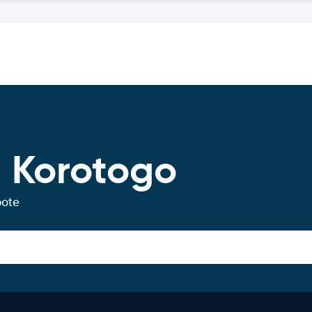
 Korotogo
bote