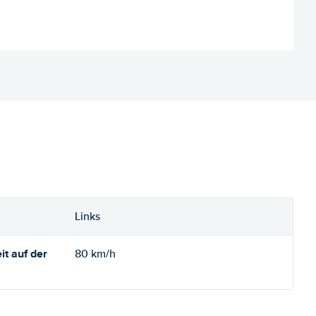
Links
t auf der
80 km/h