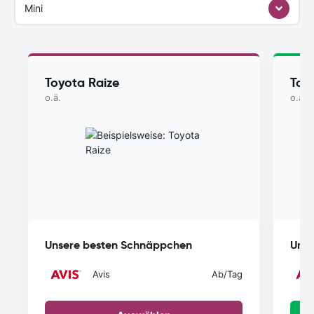
Mini
Toyota Raize
Toy
o.ä.
o.ä.
Unsere besten Schnäppchen
Unse
Avis
Ab
/Tag