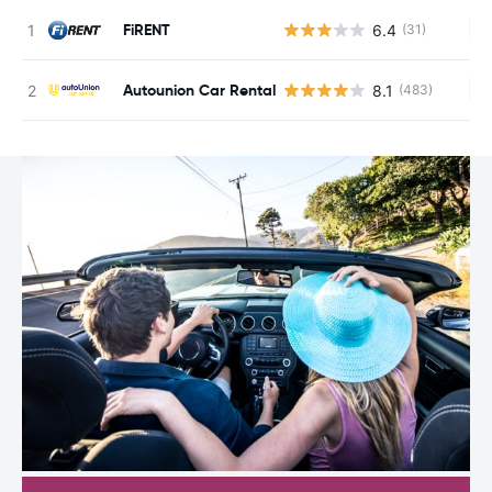
FiRENT
6.4
(31)
Ke
Autounion Car Rental
8.1
(483)
Ke