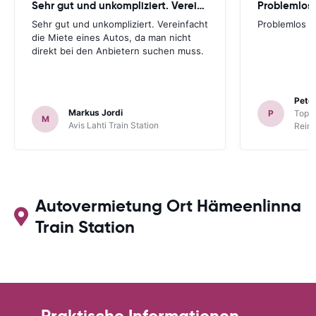
Sehr gut und unkompliziert. Vereinfacht
Problemlos
Sehr gut und unkompliziert. Vereinfacht
Problemlos
die Miete eines Autos, da man nicht
direkt bei den Anbietern suchen muss.
Peter
Markus Jordi
P
TopCa
M
Avis Lahti Train Station
Reina
Autovermietung Ort Hämeenlinna
Train Station
Praktische Informationen