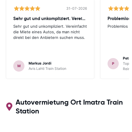
31-07-2026
Sehr gut und unkompliziert. Vereinfacht
Problemlos
Sehr gut und unkompliziert. Vereinfacht
Problemlos
die Miete eines Autos, da man nicht
direkt bei den Anbietern suchen muss.
Peter
Markus Jordi
P
TopCa
M
Avis Lahti Train Station
Reina
Autovermietung Ort Imatra Train
Station