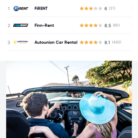
FiRENT
6
(31)
Ke
Finn-Rent
8.5
(60)
Ke
Autounion Car Rental
8.1
(483)
Ke