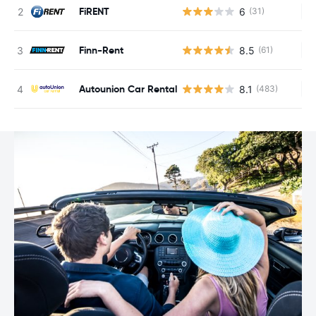
FiRENT
6
(31)
Ke
Finn-Rent
8.5
(61)
Ke
Autounion Car Rental
8.1
(483)
Ke