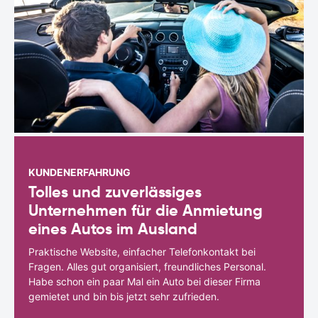
KUNDENERFAHRUNG
Tolles und zuverlässiges
Unternehmen für die Anmietung
eines Autos im Ausland
Praktische Website, einfacher Telefonkontakt bei
Fragen. Alles gut organisiert, freundliches Personal.
Habe schon ein paar Mal ein Auto bei dieser Firma
gemietet und bin bis jetzt sehr zufrieden.