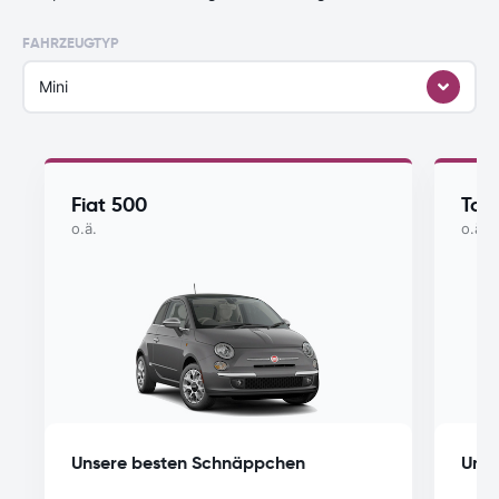
FAHRZEUGTYP
Mini
Fiat 500
Toy
o.ä.
o.ä.
Unsere besten Schnäppchen
Unse