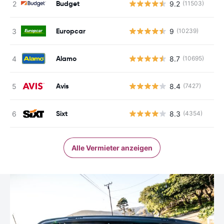
Budget
9.2
(11503)
Europcar
9
(10239)
Alamo
8.7
(10695)
Avis
8.4
(7427)
Sixt
8.3
(4354)
Alle Vermieter anzeigen