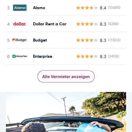
Alamo
8.4
(10695)
Dollar Rent a Car
8.3
(5286)
Budget
8.3
(11503)
Enterprise
8.3
(2406)
Alle Vermieter anzeigen