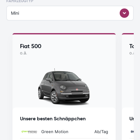
FAHRZEUGTYP
Mini
Fiat 500
Toy
o.ä.
o.ä.
Unsere besten Schnäppchen
Unse
Green Motion
Ab
/Tag