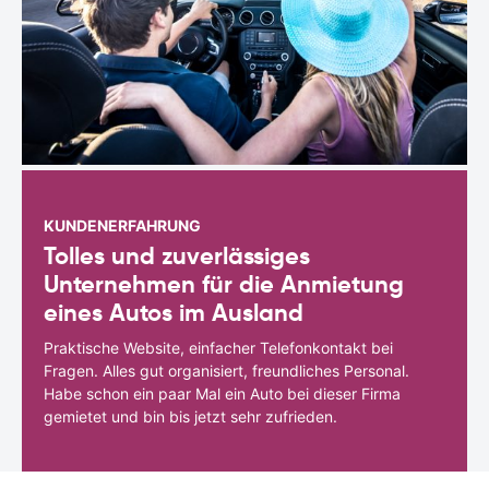
KUNDENERFAHRUNG
Tolles und zuverlässiges
Unternehmen für die Anmietung
eines Autos im Ausland
Praktische Website, einfacher Telefonkontakt bei
Fragen. Alles gut organisiert, freundliches Personal.
Habe schon ein paar Mal ein Auto bei dieser Firma
gemietet und bin bis jetzt sehr zufrieden.