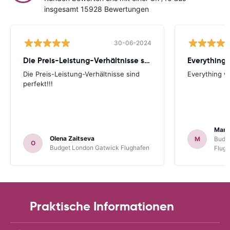
insgesamt 15928 Bewertungen
30-06-2024
Die Preis-Leistung-Verhältnisse sind perfekt!!!
Everything 
Die Preis-Leistung-Verhältnisse sind
Everything wa
perfekt!!!
Mart
Olena Zaitseva
M
Budg
O
Budget London Gatwick Flughafen
Flug
Praktische Informationen