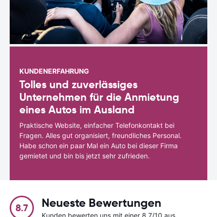
KUNDENERFAHRUNG
Tolles und zuverlässiges
Unternehmen für die Anmietung
eines Autos im Ausland
Praktische Website, einfacher Telefonkontakt bei
Fragen. Alles gut organisiert, freundliches Personal.
Habe schon ein paar Mal ein Auto bei dieser Firma
gemietet und bin bis jetzt sehr zufrieden.
Neueste Bewertungen
8.7
Kunden bewerten uns mit einer 8.7/10 aus