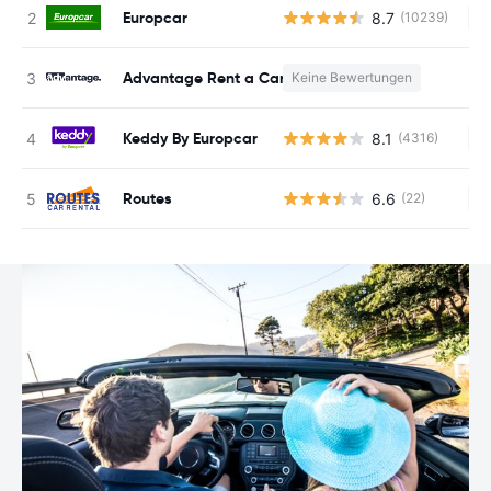
Europcar
8.7
(10239)
Ke
Advantage Rent a Car
Keine Bewertungen
K
Keddy By Europcar
8.1
(4316)
Ke
Routes
6.6
(22)
Ke