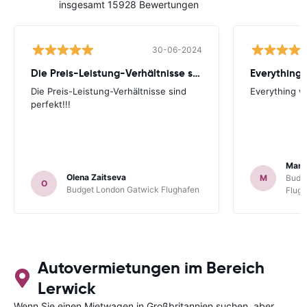
insgesamt 15928 Bewertungen
30-06-2024
Die Preis-Leistung-Verhältnisse sind perfekt!!!
Everything 
Die Preis-Leistung-Verhältnisse sind
Everything wa
perfekt!!!
Mart
Olena Zaitseva
M
Budg
O
Budget London Gatwick Flughafen
Flug
Autovermietungen im Bereich
Lerwick
Wenn Sie einen Mietwagen in Großbritannien suchen, aber