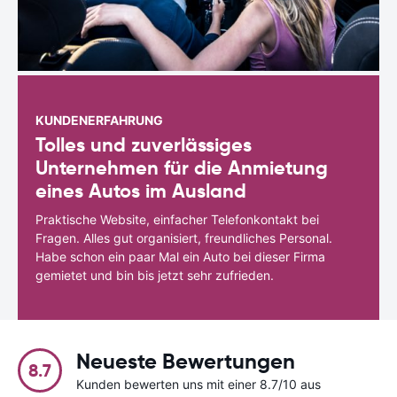
KUNDENERFAHRUNG
Tolles und zuverlässiges
Unternehmen für die Anmietung
eines Autos im Ausland
Praktische Website, einfacher Telefonkontakt bei
Fragen. Alles gut organisiert, freundliches Personal.
Habe schon ein paar Mal ein Auto bei dieser Firma
gemietet und bin bis jetzt sehr zufrieden.
Neueste Bewertungen
8.7
Kunden bewerten uns mit einer 8.7/10 aus