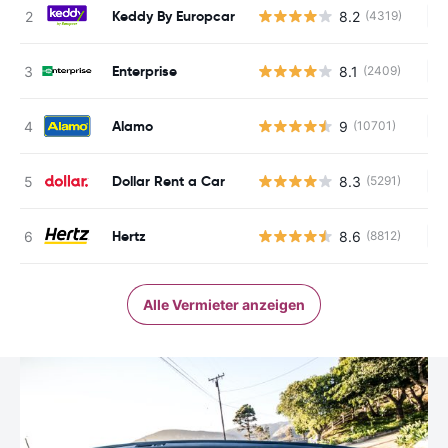
Keddy By Europcar
8.2
(4319)
Ke
Enterprise
8.1
(2409)
Ke
Alamo
9
(10701)
Ke
Dollar Rent a Car
8.3
(5291)
Ke
Hertz
8.6
(8812)
Ke
Alle Vermieter anzeigen