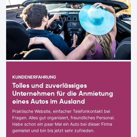
KUNDENERFAHRUNG
Tolles und zuverlässiges
Unternehmen für die Anmietung
eines Autos im Ausland
Praktische Website, einfacher Telefonkontakt bei
Fragen. Alles gut organisiert, freundliches Personal.
Habe schon ein paar Mal ein Auto bei dieser Firma
gemietet und bin bis jetzt sehr zufrieden.