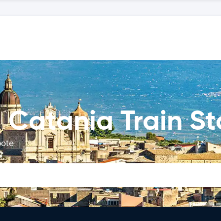
Catania Train St
bote
e.