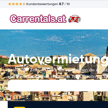
8.7
Kundenbewertungen
/ 10
Autovermietung 
Sparen Sie Zeit und Geld. Wir vergleichen die Ange
von Mietwagenfirmen in Catania Train Station für Si