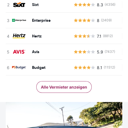
Sixt
8.3
(4356)
Ke
Enterprise
8
(2409)
Ke
Hertz
7.1
(8812)
Ke
Avis
5.9
(7437)
Ke
Budget
8.1
(11512)
Ke
Alle Vermieter anzeigen