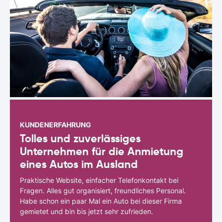
KUNDENERFAHRUNG
Tolles und zuverlässiges
Unternehmen für die Anmietung
eines Autos im Ausland
Praktische Website, einfacher Telefonkontakt bei
Fragen. Alles gut organisiert, freundliches Personal.
Habe schon ein paar Mal ein Auto bei dieser Firma
gemietet und bin bis jetzt sehr zufrieden.