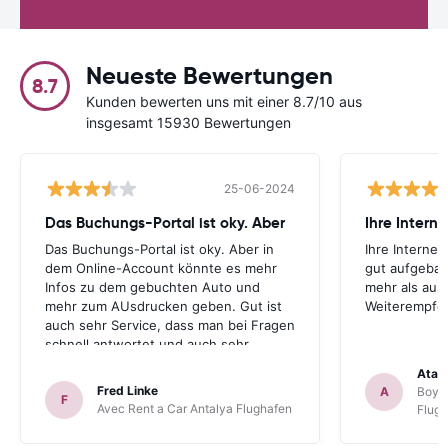
Neueste Bewertungen
8.7
Kunden bewerten uns mit einer 8.7/10 aus
insgesamt 15930 Bewertungen
25-06-2024
Das Buchungs-Portal ist oky. Aber
Das Buchungs-Portal ist oky. Aber in
Ihre Internet
dem Online-Account könnte es mehr
gut aufgebau
Infos zu dem gebuchten Auto und
mehr als aus
mehr zum AUsdrucken geben. Gut ist
Weiterempfe
auch sehr Service, dass man bei Fragen
schnell antwortet und auch sehr
hilfsbereit ist. Also alles im allen, sehr
Atal
gute Erfahrung. Deshalb habe ich Sie
Fred Linke
A
Boyca
F
als meinen Lieblings-Mietautovermittler
Avec Rent a Car Antalya Flughafen
Flug
auch für künftige Buchungen
abgespeichert.