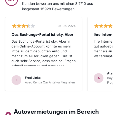
Kunden bewerten uns mit einer 8.7/10 aus
insgesamt 15928 Bewertungen
25-06-2024
Das Buchungs-Portal ist oky. Aber
Das Buchungs-Portal ist oky. Aber in
Ihre Internet
dem Online-Account könnte es mehr
gut aufgebau
Infos zu dem gebuchten Auto und
mehr als aus
mehr zum AUsdrucken geben. Gut ist
Weiterempfe
auch sehr Service, dass man bei Fragen
schnell antwortet und auch sehr
hilfsbereit ist. Also alles im allen, sehr
Atal
gute Erfahrung. Deshalb habe ich Sie
Fred Linke
A
Boyca
F
als meinen Lieblings-Mietautovermittler
Avec Rent a Car Antalya Flughafen
Flug
auch für künftige Buchungen
abgespeichert.
Autovermietungen im Bereich