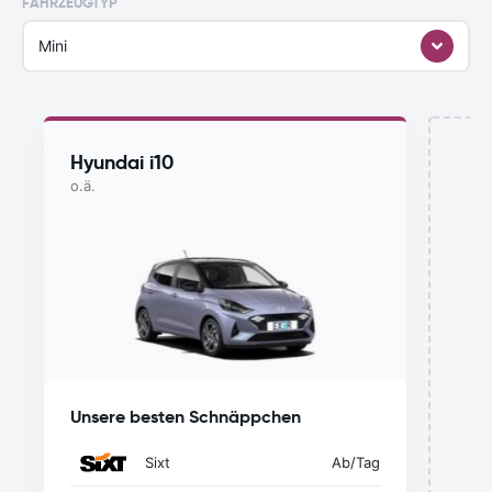
FAHRZEUGTYP
Mini
Hyundai i10
o.ä.
Mi
Unsere besten Schnäppchen
Sixt
Ab
/Tag