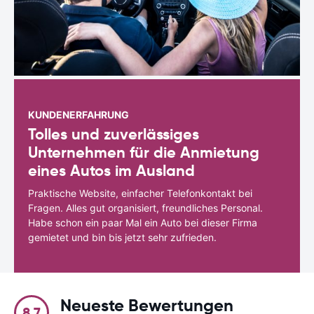
KUNDENERFAHRUNG
Tolles und zuverlässiges
Unternehmen für die Anmietung
eines Autos im Ausland
Praktische Website, einfacher Telefonkontakt bei
Fragen. Alles gut organisiert, freundliches Personal.
Habe schon ein paar Mal ein Auto bei dieser Firma
gemietet und bin bis jetzt sehr zufrieden.
Neueste Bewertungen
8.7