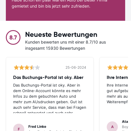
gemietet und bin bis jetzt sehr zufrieden.
Neueste Bewertungen
8.7
Kunden bewerten uns mit einer 8.7/10 aus
insgesamt 15930 Bewertungen
25-06-2024
Das Buchungs-Portal ist oky. Aber
Das Buchungs-Portal ist oky. Aber in
Ihre Internet
dem Online-Account könnte es mehr
gut aufgebau
Infos zu dem gebuchten Auto und
mehr als aus
mehr zum AUsdrucken geben. Gut ist
Weiterempfe
auch sehr Service, dass man bei Fragen
schnell antwortet und auch sehr
hilfsbereit ist. Also alles im allen, sehr
Atal
gute Erfahrung. Deshalb habe ich Sie
Fred Linke
A
Boyca
F
als meinen Lieblings-Mietautovermittler