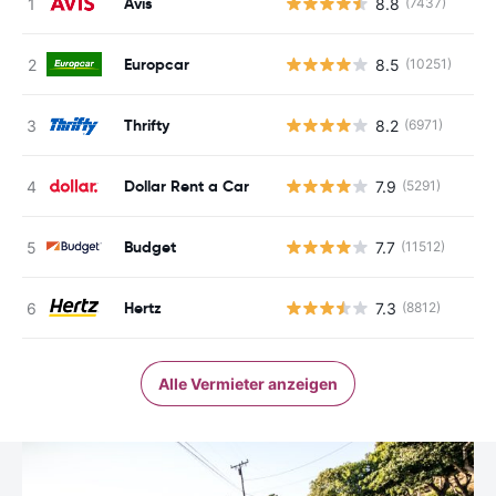
Avis
8.8
(7437)
Europcar
8.5
(10251)
Thrifty
8.2
(6971)
Dollar Rent a Car
7.9
(5291)
Budget
7.7
(11512)
Hertz
7.3
(8812)
Alle Vermieter anzeigen