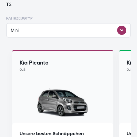
T2.
FAHRZEUGTYP
Mini
Kia Picanto
Kia
o.ä.
o.ä.
Unsere besten Schnäppchen
Unse