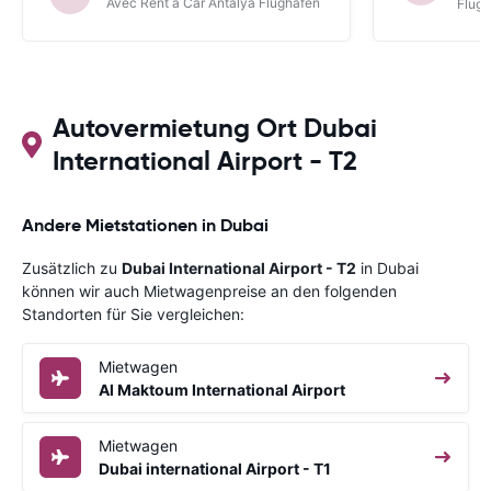
Avec Rent a Car Antalya Flughafen
Flug
auch für künftige Buchungen
abgespeichert.
Autovermietung Ort Dubai
International Airport - T2
Andere Mietstationen in Dubai
Zusätzlich zu
Dubai International Airport - T2
in Dubai
können wir auch Mietwagenpreise an den folgenden
Standorten für Sie vergleichen:
Mietwagen
Al Maktoum International Airport
Mietwagen
Dubai international Airport - T1