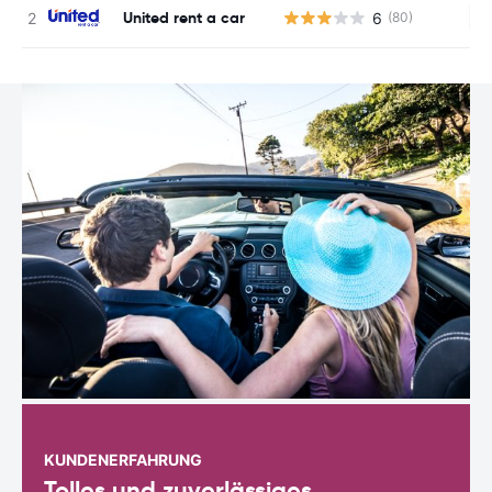
United rent a car
6
(80)
Ke
KUNDENERFAHRUNG
Tolles und zuverlässiges