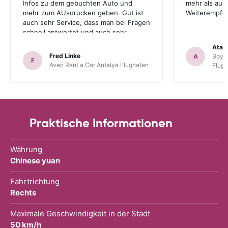
Infos zu dem gebuchten Auto und
mehr als aus
mehr zum AUsdrucken geben. Gut ist
Weiterempfe
auch sehr Service, dass man bei Fragen
schnell antwortet und auch sehr
hilfsbereit ist. Also alles im allen, sehr
Atal
gute Erfahrung. Deshalb habe ich Sie
Fred Linke
A
Boyca
F
als meinen Lieblings-Mietautovermittler
Avec Rent a Car Antalya Flughafen
Flug
auch für künftige Buchungen
abgespeichert.
Praktische Informationen
Währung
Chinese yuan
Fahrtrichtung
Rechts
Maximale Geschwindigkeit in der Stadt
50 km/h