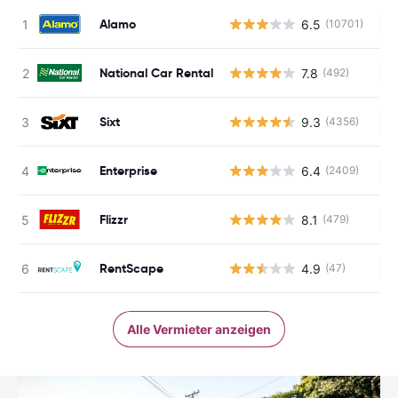
Alamo
6.5
(10701)
Ke
National Car Rental
7.8
(492)
Ke
Sixt
9.3
(4356)
Ke
Enterprise
6.4
(2409)
Ke
Flizzr
8.1
(479)
Ke
RentScape
4.9
(47)
Ke
Alle Vermieter anzeigen