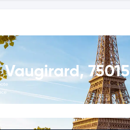
Vaugirard, 75015 
bote
nce