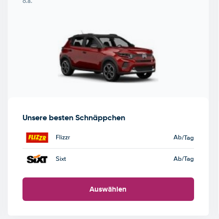
o.ä.
Unsere besten Schnäppchen
Flizzr
Ab
/Tag
Sixt
Ab
/Tag
Auswählen