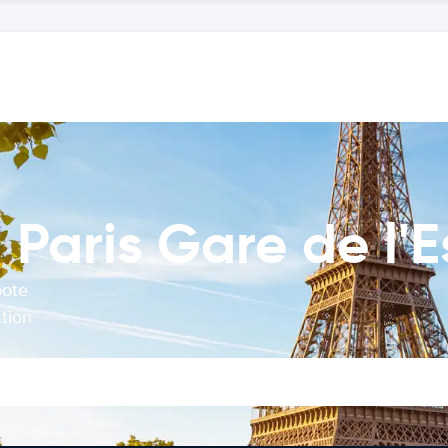
aris Gare de l'Es
bote
tion