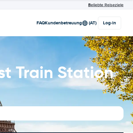
Beliebte Reiseziele
FAQ
Kundenbetreuung
(AT)
Log-in
t Train Station