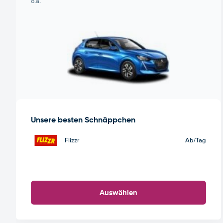
o.ä.
Unsere besten Schnäppchen
Flizzr
Ab
/Tag
Auswählen