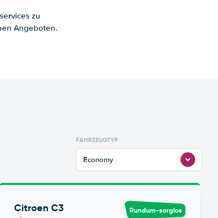
services zu
enen Angeboten.
FAHRZEUGTYP
Economy
Citroen C3
Rundum-sorglos