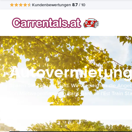
8.7
Kundenbewertungen
/ 10
Autovermietung P
Sparen Sie Zeit und Geld. Wir vergleichen die Ange
von Mietwagenfirmen in Paris Gare de l'Est Train Sta
für Sie.