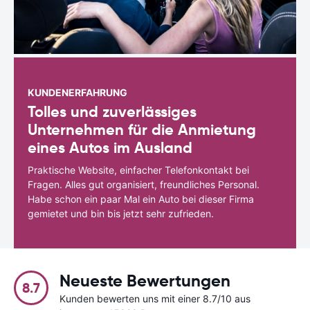
KUNDENERFAHRUNG
Tolles und zuverlässiges
Unternehmen für die Anmietung
eines Autos im Ausland
Praktische Website, einfacher Telefonkontakt bei
Fragen. Alles gut organisiert, freundliches Personal.
Habe schon ein paar Mal ein Auto bei dieser Firma
gemietet und bin bis jetzt sehr zufrieden.
Neueste Bewertungen
8.7
Kunden bewerten uns mit einer 8.7/10 aus