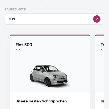
FAHRZEUGTYP
Mini
Fiat 500
Toy
o.ä.
o.ä.
Unsere besten Schnäppchen
Unse