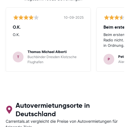
10-09-2025
O.K.
Beim ersten
O.K.
Beim ersten 
Radio nicht. 
in Ordnung.
Thomas Michael Alberti
Peter
T
Buchbinder Dresden Klotzsche
P
Alam
Flughafen
Autovermietungsorte in
Deutschland
Carrentals.at vergleicht die Preise von Autovermietungen für