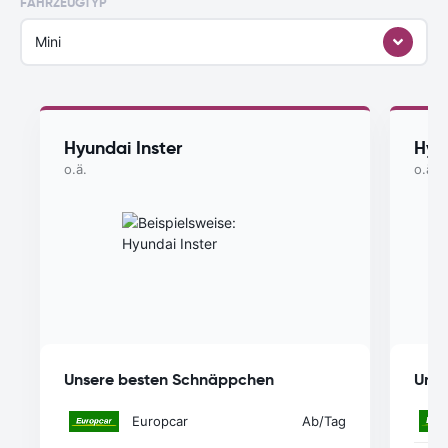
FAHRZEUGTYP
Mini
Hyundai Inster
Hyu
o.ä.
o.ä.
Unsere besten Schnäppchen
Unse
Europcar
Ab
/Tag