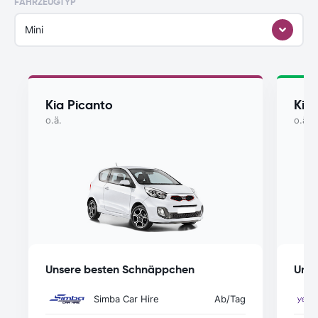
FAHRZEUGTYP
Mini
Kia Picanto
Kia
o.ä.
o.ä.
Unsere besten Schnäppchen
Unse
Simba Car Hire
Ab
/Tag